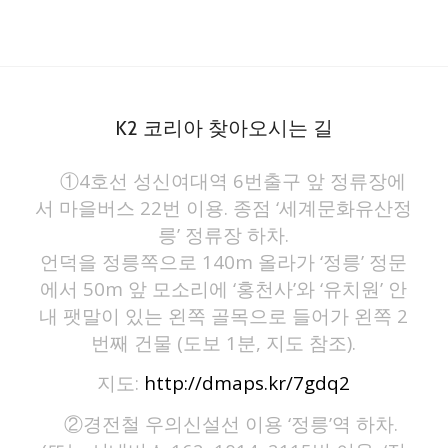
K2 코리아 찾아오시는 길
①4호선 성신여대역 6번출구 앞 정류장에
서 마을버스 22번 이용. 종점 ‘세계문화유산정
릉’ 정류장 하차.
언덕을 정릉쪽으로 140m 올라가 ‘정릉’ 정문
에서 50m 앞 모소리에 ‘홍천사’와 ‘유치원’ 안
내 팻말이 있는 왼쪽 골목으로 들어가 왼쪽 2
번째 건물 (도보 1분, 지도 참조).
지도:
http://dmaps.kr/7gdq2
②경전철 우의신설선 이용 ‘정릉’역 하차.