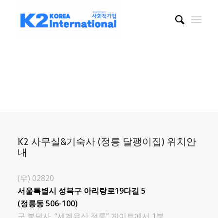
K2 사무실&기숙사 (정릉 달팽이집) 위치안
내
(우) 02820
서울특별시 성북구 아리랑로19다길 5
(정릉동 506-100)
구 봉덕사, “세계유산 정릉” 게이트에서 1분