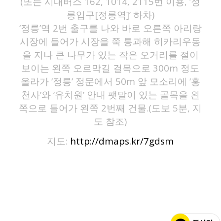
(또는 시내버스 162, 1014, 2115번 이용, ‘정
릉입구[정릉역]’ 하차)
‘정릉’역 2번 출구를 나와 바로 오른쪽 아리랑
시장에 들어가 시장을 쭉 통과해 히카리우동
을 지나 큰 나무가 있는 작은 오거리를 절이
보이는 왼쪽 오르막길 걸목으로 300m 정도
올라가 ‘정릉’ 정문에서 50m 앞 모소리에 ‘홍
천사’와 ‘유치원’ 안내 팻말이 있는 골목을 왼
쪽으로 들어가 왼쪽 2번째 건물.(도보 5분, 지
도 참조)
지도:
http://dmaps.kr/7gdsm