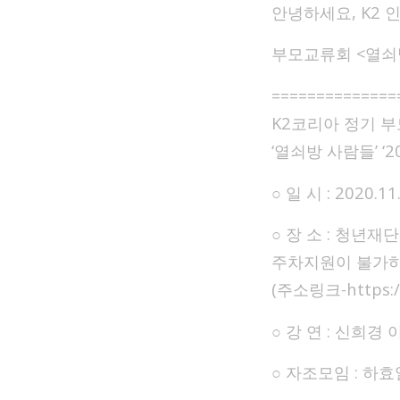
안녕하세요, K2
부모교류회 <열쇠
==============
K2코리아 정기 
‘열쇠방 사람들’ ‘
○ 일 시 : 2020.11
○ 장 소 : 청년재
주차지원이 불가하
(주소링크-https://
○ 강 연 : 신희경
○ 자조모임 : 하