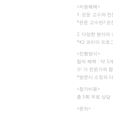
<지원혜택>
1. 은둔 고수와
*은둔 고수란? 은
2. 다양한 분야의
*K2 코리아 프로
<진행방식>
참여 혜택 : 약 
수’ 가 전문가와 
*방문시 소정의 
<참가비용>
총 5회 무료 상담
<문의>