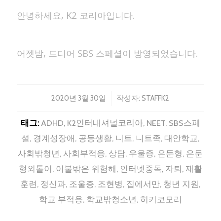
안녕하세요, K2 코리아입니다.​
어젯밤, 드디어 SBS 스페셜이 방영되었습니다.
/
2020년 3월 30일
작성자:
STAFFK2
태그:
ADHD
,
K2인터내셔널코리아
,
NEET
,
SBS스페
셜
,
경계성장애
,
공동생활
,
니트
,
니트족
,
대안학교
,
사회밖청년
,
사회부적응
,
상담
,
우울증
,
은둔형
,
은둔
형외톨이
,
이불밖은 위험해
,
인터넷중독
,
자퇴
,
재활
훈련
,
정신과
,
조울증
,
조현병
,
집에서만
,
청년 지원
,
학교 부적응
,
학교밖청소년
,
히키코모리